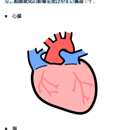
り、動脈硬化の影響を受けやすい臓器
です。
■ 心臓
■ 脳