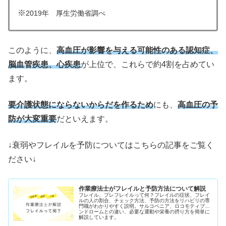
※
2019年 厚生労働省調べ
このように、
高血圧が影響を与える可能性のある認知症、
脳血管疾患、心疾患
が上位で、これらで約4割を占めてい
ます。
要介護状態にならないからだを作るため
にも、
高血圧の予
防が大変重要
だといえます。
↓衰弱やフレイルを予防についてはこちらの記事をご覧く
ださい↓
作業療法士がフレイルと予防方法について解説
フレイル、プレフレイルって何？フレイルの症状、フレイ
ルの人の割合、チェック方法、予防の方法をリハビリの専
門職がわかりやすく説明。サルコペニア、ロコモティブシ
ンドロームとの違い、必要な運動や栄養の摂り方を簡単に
解説しています。