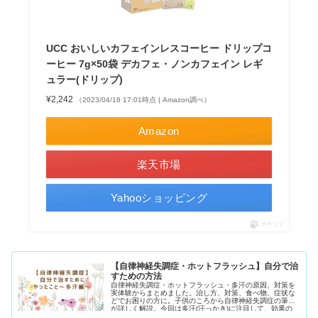
UCC おいしいカフェインレスコーヒー ドリップコ
ーヒー 7g×50袋 デカフェ・ノンカフェイン レギ
ュラー(ドリップ)
¥2,242
（2023/04/18 17:01時点 | Amazon調べ）
Amazon
楽天市場
Yahooショッピング
ポチップ
【自律神経失調症・ホットフラッシュ】自分で治
すための方法
自律神経失調症・ホットフラッシュ・多汗の原因、対策を
実体験からまとめました。治し方、対策、食べ物、症状な
どでお困りの方に。子供のころから自律神経失調症の筆者
が詳しく解説。今回は多汗(汗っかき)に注目して、効果の
あった漢方やサプリをご紹介しています。汗をかきすぎ