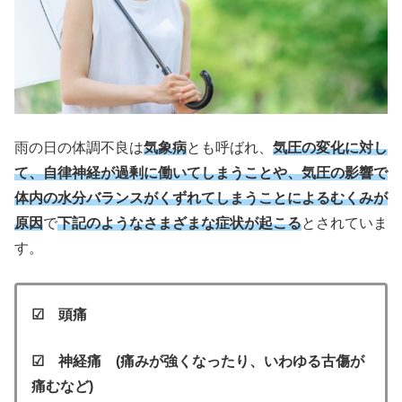
雨の日の体調不良は
気象病
とも呼ばれ、
気圧の変化に対し
て、自律神経が過剰に働いてしまうことや、気圧の影響で
体内の水分バランスがくずれてしまうことによるむくみが
原因
で
下記のようなさまざまな症状が起こる
とされていま
す。
☑ 頭痛
☑ 神経痛
(痛みが強くなったり、いわゆる古傷が
痛むなど)