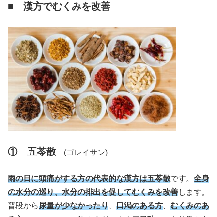
■ 漢方でむくみを改善
① 五苓散
(ゴレイサン)
雨の日に頭痛がする方の代表的な漢方は五苓散
です。
全身
の水分の巡り、水分の排出を促してむくみを改善
します。
普段から
尿量が少なかったり
、
口渇のある方
、
むくみのあ