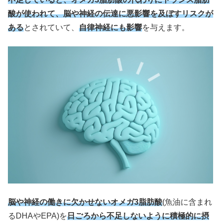
酸が使われて、脳や神経の伝達に悪影響を及ぼすリスクが
ある
とされていて、
自律神経にも影響
を与えます。
脳や神経の働きに欠かせないオメガ3脂肪酸
(魚油に含まれ
るDHAやEPA)を
日ごろから不足しないように積極的に摂