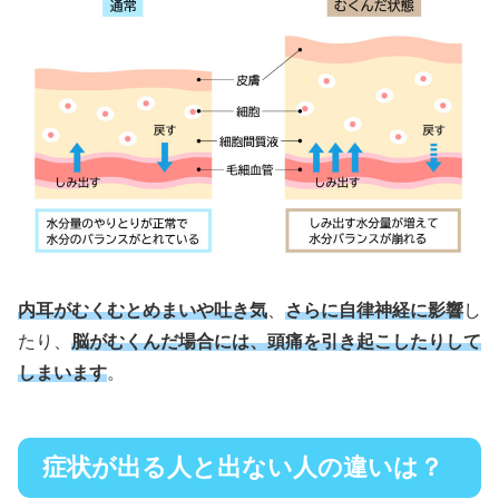
内耳がむくむとめまいや吐き気
、
さらに自律神経に影響
し
たり、
脳がむくんだ場合には、頭痛を引き起こしたりして
しまいます
。
症状が出る人と出ない人の違いは？