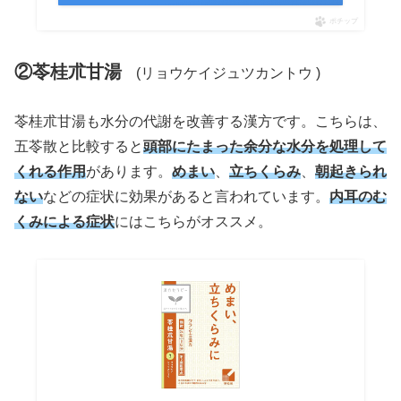
ポチップ
②苓桂朮甘湯
(リョウケイジュツカントウ )
苓桂朮甘湯も水分の代謝を改善する漢方です。こちらは、
五苓散と比較すると
頭部にたまった余分な水分を処理して
くれる作用
があります。
めまい
、
立ちくらみ
、
朝起きられ
ない
などの症状に効果があると言われています。
内耳のむ
くみによる症状
にはこちらがオススメ。