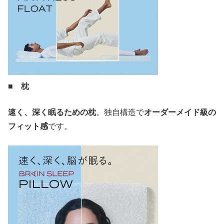
■ 枕
速く、深く眠るための枕
。独自構造で
オーダーメイド級の
フィット感
です。