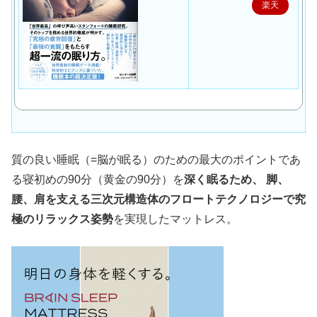
楽天
で購
入
質の良い睡眠（=脳が眠る）のための最大のポイントであ
る寝初めの90分（黄金の90分）を
深く眠るため、 脚、
腰、肩を支える三次元構造体のフロートテクノロジーで究
極のリラックス姿勢
を実現したマットレス。