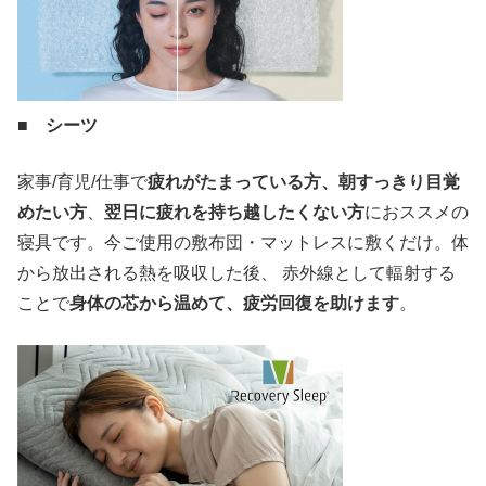
■ シーツ
家事/育児/仕事で
疲れがたまっている方、朝すっきり目覚
めたい方
、
翌日に疲れを持ち越したくない方
におススメの
寝具です。今ご使用の敷布団・マットレスに敷くだけ。体
から放出される熱を吸収した後、 赤外線として輻射する
ことで
身体の芯から温めて、疲労回復を助けます
。